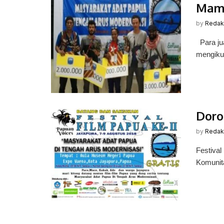
Mama
by
Redak
Para ju
mengikut
Doro
by
Redak
Festiva
Komunita