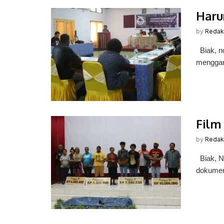
Haru
by
Redak
Biak, n
menggant
Film
by
Redak
Biak, No
dokument