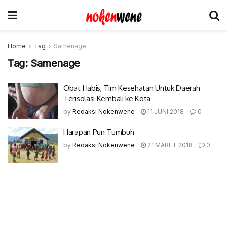
Home
Tag
Samenage
Tag:
Samenage
Obat Habis, Tim Kesehatan Untuk Daerah
Terisolasi Kembali ke Kota
by
Redaksi Nokenwene
11 JUNI 2018
0
Harapan Pun Tumbuh
by
Redaksi Nokenwene
21 MARET 2018
0
© 2017-2022 Nokenwene.com. All rights reserved.