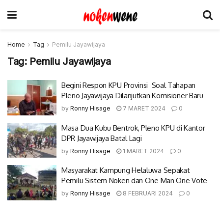
Home
Tag
Pemilu Jayawijaya
Tag:
Pemilu Jayawijaya
Begini Respon KPU Provinsi Soal Tahapan
Pleno Jayawijaya Dilanjutkan Komisioner Baru
by
Ronny Hisage
7 MARET 2024
0
Masa Dua Kubu Bentrok, Pleno KPU di Kantor
DPR Jayawijaya Batal Lagi
by
Ronny Hisage
1 MARET 2024
0
Masyarakat Kampung Helaluwa Sepakat
Pemilu Sistem Noken dan One Man One Vote
by
Ronny Hisage
8 FEBRUARI 2024
0