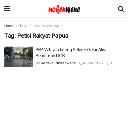
Home
Tag
Petisi Rakyat Papua
Tag:
Petisi Rakyat Papua
PRP Wilayah Jateng Sekber Gelar Aksi
Penolakan DOB
by
Redaksi Nokenwene
4 JUNI 2022
0
© 2017-2022 Nokenwene.com. All rights reserved.