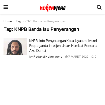
Home
Tag
KNPB Banda Isu Penyerangan
Tag:
KNPB Banda Isu Penyerangan
KNPB: Info Penyerangan Kota Jayapura Murni
Propaganda Intelijen Untuk Hambat Rencana
Aksi Damai
by
Redaksi Nokenwene
7 MARET 2022
0
© 2017-2022 Nokenwene.com. All rights reserved.