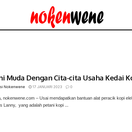
ni Muda Dengan Cita-cita Usaha Kedai K
si Nokenwene
17 JANUARI 2023
0
nokenwene.com – Usai mendapatkan bantuan alat peracik kopi elekt
s Lanny, yang adalah petani kopi ...