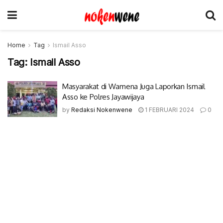
Home
Tag
Ismail Asso
Tag:
Ismail Asso
Masyarakat di Wamena Juga Laporkan Ismail
Asso ke Polres Jayawijaya
by
Redaksi Nokenwene
1 FEBRUARI 2024
0
© 2017-2022 Nokenwene.com. All rights reserved.