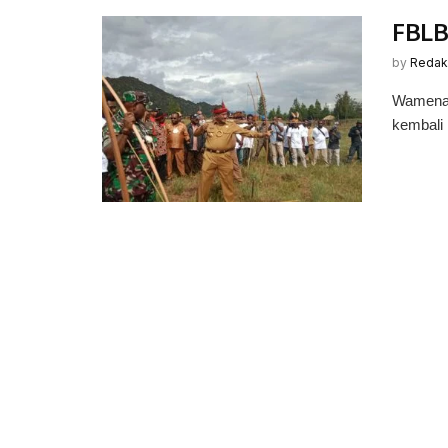
FBLB
by
Redak
Wamena,
kembali 