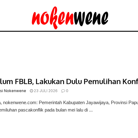
lum FBLB, Lakukan Dulu Pemulihan Kon
si Nokenwene
23 JULI 2026
0
 nokenwene.com: Pemerintah Kabupaten Jayawijaya, Provinsi Papu
miluhan pascakonflik pada bulan mei lalu di ...