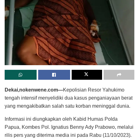
Dekai,nokenwene.com—
Kepolisian Resor Yahukimo
tengah intensif menyelidiki dua kasus penganiayaan berat
yang mengakibatkan salah satu korban meninggal dunia.
Informasi ini diungkapkan oleh Kabid Humas Polda
Papua, Kombes Pol. Ignatius Benny Ady Prabowo, melalui
rilis pers yang diterima media ini pada Rabu (11/10/2023).