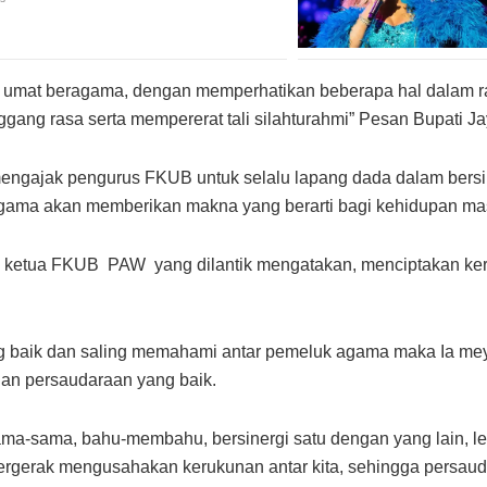
r umat beragama, dengan memperhatikan beberapa hal dalam 
ggang rasa serta mempererat tali silahturahmi” Pesan Bupati Ja
a mengajak pengurus FKUB untuk selalu lapang dada dalam ber
ama akan memberikan makna yang berarti bagi kehidupan masy
u ketua FKUB PAW yang dilantik mengatakan, menciptakan ker
ang baik dan saling memahami antar pemeluk agama maka Ia me
dan persaudaraan yang baik.
sama-sama, bahu-membahu, bersinergi satu dengan yang lain, 
ergerak mengusahakan kerukunan antar kita, sehingga persaud