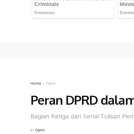
Home
Opini
Peran DPRD dala
Bagian Ketiga dari Serial Tulisan P
in
Opini