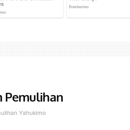
m Pemulihan
emulihan Yahukimo