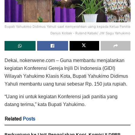
Bupati Yahukimo Didimus Yahuli saat menyerahkan uang kepada Ketua Panitia
Darius Kobak - Ruland Kabak/ JW Sagu Yahukimo
Dekai, nokenwene.com – Guna membantu menjalankan
kegiatan Konferensi Gereja Injili Di Indonesia (GIDI)
Wilayah Yahukimo Klasis Kota, Bupati Yahukimo Didimus
Yahuli membantu uang tunai sebesar Rp. 150 juta rupiah.
“Uang ini untuk kegiatan Konferensi jadi panitia yang
datang terima,” kata Bupati Yahukimo.
Related
Posts
Berkunjung ke Unit Pengolahan Kopi, Komisi II DPRP