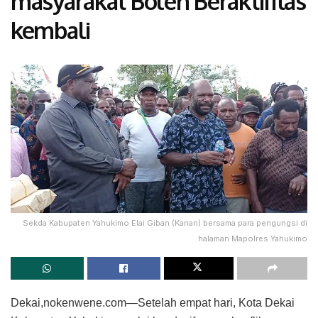
masyarakat Boleh Beraktifitas
kembali
Sekda Kabupaten Yahukimo Elai Giban (Kanan) bersama para pengungsi di
halaman Mapolres Yahukimo
Dekai,nokenwene.com—Setelah empat hari, Kota Dekai