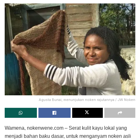
Agusta Bunai, menunjukan noken rajutannya / JW Noken
Wamena, nokenwene.com – Serat kulit kayu lokal yang
menjadi bahan baku dasar, untuk menganyam noken asli