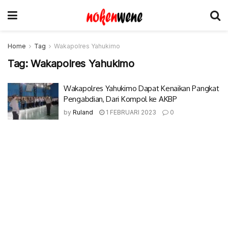
Home
Tag
Wakapolres Yahukimo
Tag:
Wakapolres Yahukimo
Wakapolres Yahukimo Dapat Kenaikan Pangkat
Pengabdian, Dari Kompol ke AKBP
by
Ruland
1 FEBRUARI 2023
0
© 2017-2022 Nokenwene.com. All rights reserved.