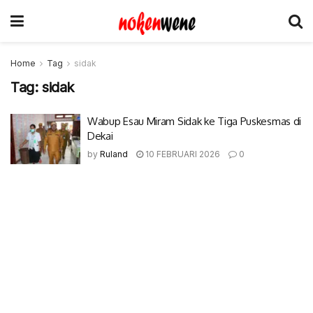
Home
Tag
sidak
Tag:
sidak
Wabup Esau Miram Sidak ke Tiga Puskesmas di
Dekai
by
Ruland
10 FEBRUARI 2026
0
© 2017-2022 Nokenwene.com. All rights reserved.