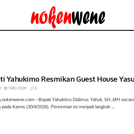
ti Yahukimo Resmikan Guest House Ya
d
1 MEI 2026
0
nokenwene.com---Bupati Yahukimo Didimus Yahuli, SH.,MH secar
ada Kamis (30/4/2026). Peresmian ini menjadi langkah ...