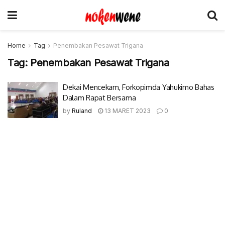
Home
Tag
Penembakan Pesawat Trigana
Tag:
Penembakan Pesawat Trigana
Dekai Mencekam, Forkopimda Yahukimo Bahas
Dalam Rapat Bersama
by
Ruland
13 MARET 2023
0
© 2017-2022 Nokenwene.com. All rights reserved.