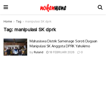
Home
Tag
manipulasi SK dprk
Tag:
manipulasi SK dprk
Mahasiswa Distrik Samenage Soroti Dugaan
Manipulasi SK Anggota DPRK Yahukimo
by
Ruland
18 FEBRUARI 2026
0
© 2017-2022 Nokenwene.com. All rights reserved.