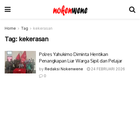
Home
Tag
kekerasan
Tag:
kekerasan
Polres Yahukimo Diminta Hentikan
Penangkapan Liar Warga Sipil dan Pelajar
by
Redaksi Nokenwene
24 FEBRUARI 2026
0
© 2017-2022 Nokenwene.com. All rights reserved.