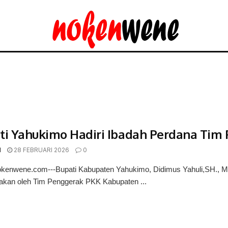
ti Yahukimo Hadiri Ibadah Perdana Tim
d
28 FEBRUARI 2026
0
kenwene.com---Bupati Kabupaten Yahukimo, Didimus Yahuli,SH., MH 
nakan oleh Tim Penggerak PKK Kabupaten ...