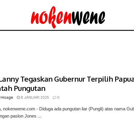
 Lanny Tegaskan Gubernur Terpilih Pap
ntah Pungutan
 Hisage
8 JANUARI 2025
0
 nokenwene.com - Diduga ada pungutan liar (Pungli) atas nama Gub
gan paslon Jones ...