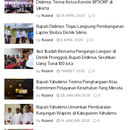
Didimus Temui Ketua Komite BP3OKP di
Jakarta
by
Ruland
24 APRIL 2026
0
Bupati Didimus Tinjau Langsung Pembangunan
Lapter Brubra Distrik Silimo
by
Ruland
8 APRIL 2026
0
Ikut Ibadah Bersama Pengungsi Longsor di
Distrik Pronggoli, Bupati Didimus Serahkan
Uang Tunai 100 Juta
by
Ruland
1 MARET 2026
0
Bupati Yahukimo Terima Penghargaan Atas
Komitmen Pelayanan Kesehatan Yang Merata
by
Ruland
28 JANUARI 2026
0
Bupati Yahukimo Umumkan Pembatalan
Kunjungan Wapres di Kabupaten Yahukimo
by
Ruland
14 JANUARI 2026
0