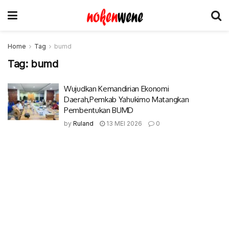
Home
Tag
bumd
Tag:
bumd
Wujudkan Kemandirian Ekonomi
Daerah,Pemkab Yahukimo Matangkan
Pembentukan BUMD
by
Ruland
13 MEI 2026
0
© 2017-2022 Nokenwene.com. All rights reserved.