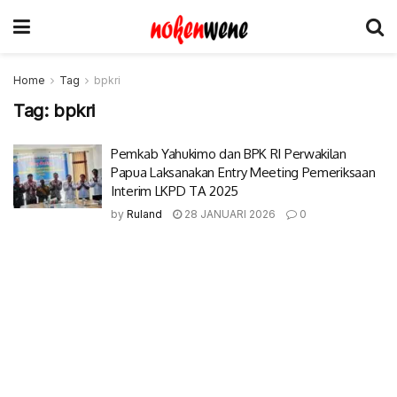
Home
Tag
bpkri
Tag:
bpkri
Pemkab Yahukimo dan BPK RI Perwakilan
Papua Laksanakan Entry Meeting Pemeriksaan
Interim LKPD TA 2025
by
Ruland
28 JANUARI 2026
0
© 2017-2022 Nokenwene.com. All rights reserved.