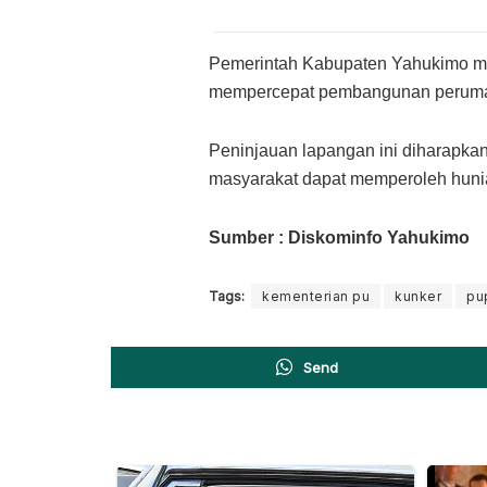
Pemerintah Kabupaten Yahukimo men
mempercepat pembangunan perumaha
Peninjauan lapangan ini diharapk
masyarakat dapat memperoleh hunia
Sumber : Diskominfo Yahukimo
Tags:
kementerian pu
kunker
pu
Send