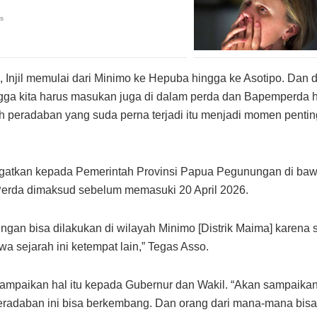
 Injil memulai dari Minimo ke Hepuba hingga ke Asotipo. Dan 
a kita harus masukan juga di dalam perda dan Bapemperda ha
ah peradaban yang suda perna terjadi itu menjadi momen pentin
ngatkan kepada Pemerintah Provinsi Papua Pegunungan di ba
erda dimaksud sebelum memasuki 20 April 2026.
gan bisa dilakukan di wilayah Minimo [Distrik Maima] karena 
bawa sejarah ini ketempat lain,” Tegas Asso.
mpaikan hal itu kepada Gubernur dan Wakil. “Akan sampaikan
eradaban ini bisa berkembang. Dan orang dari mana-mana bisa b