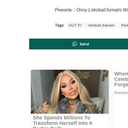
Pewarta : Onoy Lokobal/Jurnalis
Tags:
HUT PI
lembah baliem
Pek
Send