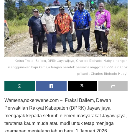
Ketua Fraksi Baliem, DPRK Jayawijaya, Charles Richado Huby di tengah
menggunakan baju kemeja lengan pendek bersama anggota DPRK lain (dok
pribadi : Charles Richado Huby)
Wamena,nokenwene.com – Fraksi Baliem, Dewan
Perwakilan Rakyat Kabupaten (DPRK) Jayawijaya
mengajak kepada seluruh elemen masyarakat Jayawijaya,
terutama kaum muda atau mudi untuk tetap menjaga
keamanan menjelang tahun baru, 1 Januari 2026.