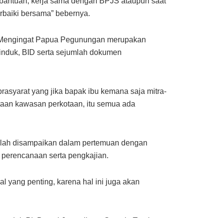
an bantuan, kerja sama dengan BPJS ataupun saat
erbaiki bersama” bebernya.
an. Mengingat Papua Pegunungan merupakan
 induk, BID serta sejumlah dokumen
prasyarat yang jika bapak ibu kemana saja mitra-
ataan kawasan perkotaan, itu semua ada
 telah disampaikan dalam pertemuan dengan
perencanaan serta pengkajian.
al yang penting, karena hal ini juga akan