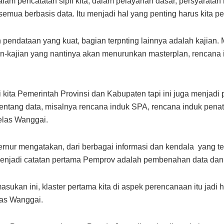
alam pencatatan sipil kita, dalam pelayanan dasar, persyarat
 semua berbasis data. Itu menjadi hal yang penting harus kita p
 pendataan yang kuat, bagian terpnting lainnya adalah kaji
an-kajian yang nantinya akan menurunkan masterplan, rencana
 kita Pemerintah Provinsi dan Kabupaten tapi ini juga menjadi 
ya tentang data, misalnya rencana induk SPA, rencana induk pen
jelas Wanggai.
ubernur mengatakan, dari berbagai informasi dan kendala yang
enjadi catatan pertama Pemprov adalah pembenahan data dan 
sukan ini, klaster pertama kita di aspek perencanaan itu jadi h
as Wanggai.