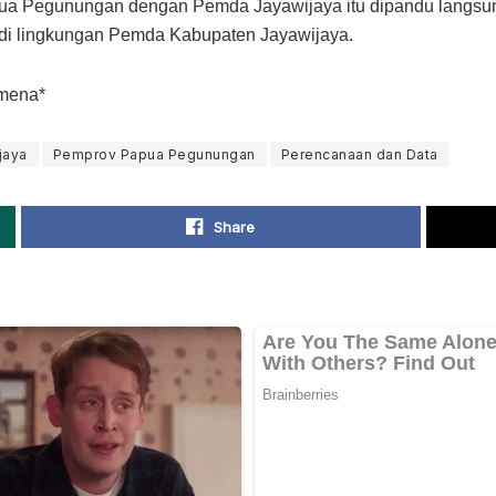
pua Pegunungan dengan Pemda Jayawijaya itu dipandu langsun
 di lingkungan Pemda Kabupaten Jayawijaya.
amena*
jaya
Pemprov Papua Pegunungan
Perencanaan dan Data
Share