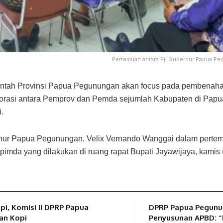
Pertemuan antara Pj. Gubernur Papua Pe
tah Provinsi Papua Pegunungan akan focus pada pembenaha
borasi antara Pemprov dan Pemda sejumlah Kabupaten di Pap
.
ernur Papua Pegunungan, Velix Vernando Wanggai dalam pert
imda yang dilakukan di ruang rapat Bupati Jayawijaya, kamis
i, Komisi II DPRP Papua
DPRP Papua Pegunu
gan Kopi
Penyusunan APBD: 