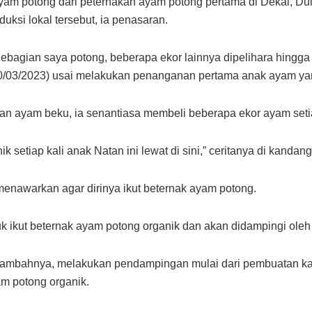
yam potong dari peternakan ayam potong pertama di Dekai, Du
ksi lokal tersebut, ia penasaran.
Sebagian saya potong, beberapa ekor lainnya dipelihara hingg
0/03/2023) usai melakukan penanganan pertama anak ayam ya
n ayam beku, ia senantiasa membeli beberapa ekor ayam setia
k setiap kali anak Natan ini lewat di sini,” ceritanya di kanda
enawarkan agar dirinya ikut beternak ayam potong.
 ikut beternak ayam potong organik dan akan didampingi ole
mbahnya, melakukan pendampingan mulai dari pembuatan kand
m potong organik.