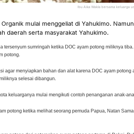
Ibu Aika Wakla bersama keluarga 
Organik mulai menggeliat di Yahukimo. Namu
h daerah serta masyarakat Yahukimo.
a tersenyum sumringah ketika DOC ayam potong miliknya tiba. I
am potong.
si agar menyiapkan bahan dan alat karena DOC ayam potong ak
iliknya selesai dibangun.
ta keluarganya mulai mengikuti contoh penanganan anak-anak
ayam potong ketika melihat seorang pemuda Papua, Natan Sama 