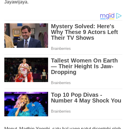
Jayawijaya.
Menut Marthin Yogobi, satu hal yang patut dicontohi oleh