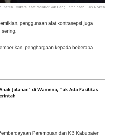
upaten Tolikara, saat memberikan Uang Pembinaan - JW Noken
emikian, penggunaan alat kontrasepsi juga
 sering.
 memberikan penghargaan kepada beberapa
Anak Jalanan” di Wamena, Tak Ada Fasilitas
erintah
s Pemberdayaan Perempuan dan KB Kabupaten