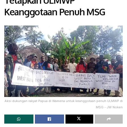
Tetapkan ULMWP
Keanggotaan Penuh MSG
Aksi dukungan rakyat Papua di Wamena untuk keanggotaan penuh ULMWP di
MSG - JW Noken