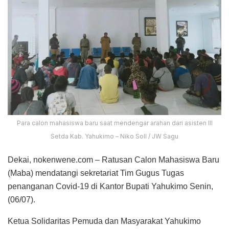
Para calon mahasiswa baru saat mendengar arahan dari asisten III
Setda Kab. Yahukimo – Niko Soll / JW Sagu
Dekai, nokenwene.com – Ratusan Calon Mahasiswa Baru
(Maba) mendatangi sekretariat Tim Gugus Tugas
penanganan Covid-19 di Kantor Bupati Yahukimo Senin,
(06/07).
Ketua Solidaritas Pemuda dan Masyarakat Yahukimo