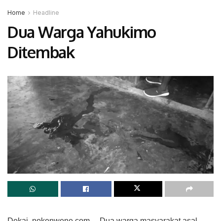
Home
Headline
Dua Warga Yahukimo
Ditembak
Dekai, nokenwene.com— Dua warga masyarakat asal