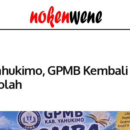
i Yahukimo, GPMB Kembal
kolah