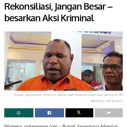
Rekonsiliasi, Jangan Besar –
besarkan Aksi Kriminal
Bupati Jayawijaya, Athenius Murip saat diwawancarai usai dialog di RRI
Wamena (JW Noken)
Wamena, nokenwene.com – Bupati Jayawijaya Athenius