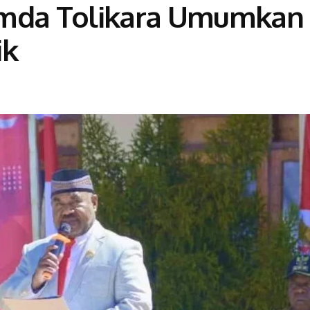
emda Tolikara Umumkan
ik