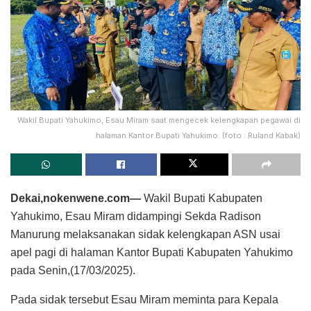
Wakil Bupati Yahukimo, Esau Miram saat mengecek kelengkapan pegawai di
halaman Kantor Bupati Yahukimo. (foto : Ruland Kabak)
Dekai,nokenwene.com—
Wakil Bupati Kabupaten
Yahukimo, Esau Miram didampingi Sekda Radison
Manurung melaksanakan sidak kelengkapan ASN usai
apel pagi di halaman Kantor Bupati Kabupaten Yahukimo
pada Senin,(17/03/2025).
Pada sidak tersebut Esau Miram meminta para Kepala