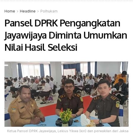
Home
Headline
Polhukam
Pansel DPRK Pengangkatan
Jayawijaya Diminta Umumkan
Nilai Hasil Seleksi
Ketua Pansel DPRK Jayawijaya, Lekius Yikwa (kiri) dan perwakilan dari Jaksa