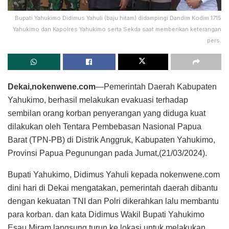
Bupati Yahukimo Didimus Yahuli (baju hitam) didampingi Dandim Kodim 1715
Yahukimo dan Kapolres Yahukimo serta Sekda saat memberikan keterangan
pers.
Dekai,nokenwene.com
—Pemerintah Daerah Kabupaten
Yahukimo, berhasil melakukan evakuasi terhadap
sembilan orang korban penyerangan yang diduga kuat
dilakukan oleh Tentara Pembebasan Nasional Papua
Barat (TPN-PB) di Distrik Anggruk, Kabupaten Yahukimo,
Provinsi Papua Pegunungan pada Jumat,(21/03/2024).
Bupati Yahukimo, Didimus Yahuli kepada nokenwene.com
dini hari di Dekai mengatakan, pemerintah daerah dibantu
dengan kekuatan TNI dan Polri dikerahkan lalu membantu
para korban. dan kata Didimus Wakil Bupati Yahukimo
Esau Miram langsung turun ke lokasi untuk melakukan