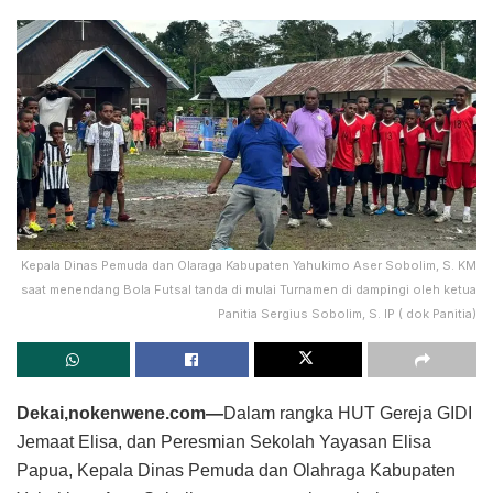
Kepala Dinas Pemuda dan Olaraga Kabupaten Yahukimo Aser Sobolim, S. KM
saat menendang Bola Futsal tanda di mulai Turnamen di dampingi oleh ketua
Panitia Sergius Sobolim, S. IP ( dok Panitia)
Dekai,nokenwene.com—
Dalam rangka HUT Gereja GIDI
Jemaat Elisa, dan Peresmian Sekolah Yayasan Elisa
Papua, Kepala Dinas Pemuda dan Olahraga Kabupaten