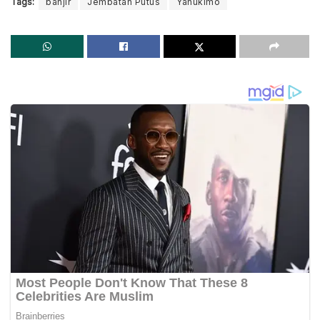
Tags:
banjir
Jembatan Putus
Yahukimo