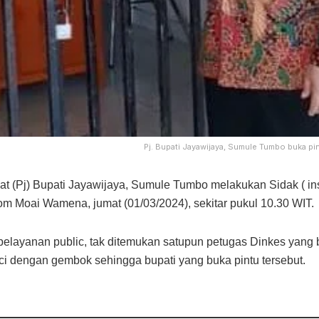
Pj. Bupati Jayawijaya, Sumule Tumbo buka pi
(Pj) Bupati Jayawijaya, Sumule Tumbo melakukan Sidak ( in
m Moai Wamena, jumat (01/03/2024), sekitar pukul 10.30 WIT.
s pelayanan public, tak ditemukan satupun petugas Dinkes yang 
i dengan gembok sehingga bupati yang buka pintu tersebut.