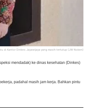
ntu di Kantor Dinkes Jayawijaya yang masih tertutup (JW Noken)
speksi mendadak) ke dinas kesehatan (Dinkes)
bekerja, padahal masih jam kerja. Bahkan pintu