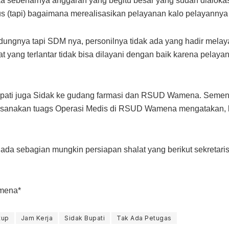
aka sebenarnya anggaran yang begitu besar yang sudah dialokas
s (tapi) bagaimana merealisasikan pelayanan kalo pelayannya t
ngnya tapi SDM nya, personilnya tidak ada yang hadir melayan
t yang terlantar tidak bisa dilayani dengan baik karena pelayan
Bupati juga Sidak ke gudang farmasi dan RSUD Wamena. Sementa
sanakan tuags Operasi Medis di RSUD Wamena mengatakan, ka
, ada sebagian mungkin persiapan shalat yang berikut sekretaris 
amena*
tup
Jam Kerja
Sidak Bupati
Tak Ada Petugas