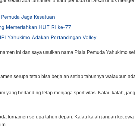
 agar selalu ada turnamen antara pemuda di Dekai untuk meng
a Pemuda Jaga Kesatuan
ing Memeriahkan HUT RI ke-77
PI Yahukimo Adakan Pertandingan Volley
rnamen ini dan saya usulkan nama Piala Pemuda Yahukimo sehi
amen serupa tetap bisa berjalan setiap tahunnya walaupun ad
 tim yang bertanding tetap menjaga sportivitas. Kalau kalah, 
ada turnamen serupa tahun depan. Kalau kalah jangan kecewa 
im.