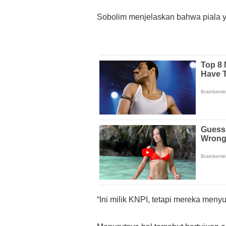
Sobolim menjelaskan bahwa piala 
“Ini milik KNPI, tetapi mereka me