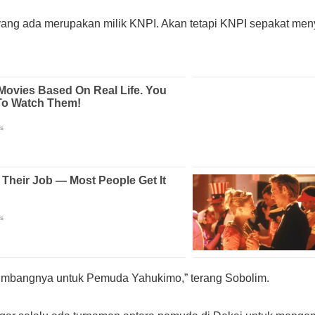
yang ada merupakan milik KNPI. Akan tetapi KNPI sepakat 
nyumbangnya untuk Pemuda Yahukimo,” terang Sobolim.