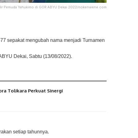
gilir Pemuda Yahukimo di GOR ABYU Dekai 2022/nokenwene.com
e-77 sepakat mengubah nama menjadi Turnamen
 ABYU Dekai, Sabtu (13/08/2022).
ora Tolikara Perkuat Sinergi
rakan setiap tahunnya.