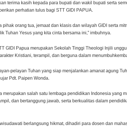
n terima kasih kepada para bupati dan wakil bupati serta sem
berikan perhatian tulus bagi STT GIDI PAPUA.
a pihak orang tua, jemaat dan klasis dan wilayah GIDI serta 
ik Tuhan Yesus yang kita cinta bersama ini,” imbuhnya.
TT GIDI Papua merupakan Sekolah Tinggi Theologi Injili ung
karakter Kristiani, terampil, dan berguna dalam menumbuhkemb
yan-pelayan Tuhan yang siap menjalankan amanat agung Tuhan
 ujar Pdt. Paipen Wonda.
ua merupakan salah satu lembaga pendidikan Indonesia yang 
rampil, dan bertanggung jawab, serta berkualitas dalam pendid
sudawati berlangsung hikmat, dihadiri para dosen dan mahasi