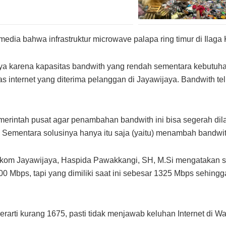
edia bahwa infrastruktur microwave palapa ring timur di Ilaga
nnya karena kapasitas bandwith yang rendah sementara kebutu
s internet yang diterima pelanggan di Jayawijaya. Bandwith te
intah pusat agar penambahan bandwith ini bisa segerah dila
Sementara solusinya hanya itu saja (yaitu) menambah bandwit
kom Jayawijaya, Haspida Pawakkangi, SH, M.Si mengatakan ses
 Mbps, tapi yang dimiliki saat ini sebesar 1325 Mbps sehingg
erarti kurang 1675, pasti tidak menjawab keluhan Internet di 