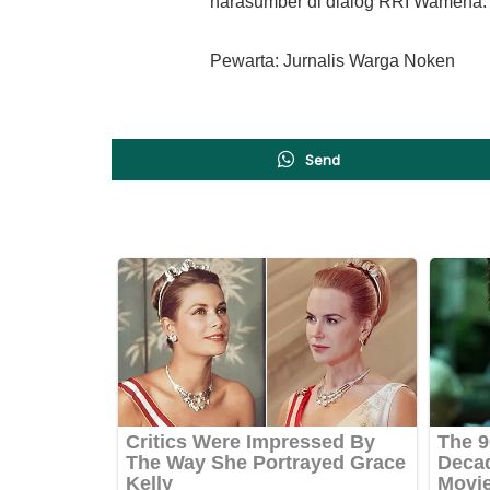
narasumber di dialog RRI Wamena.
Pewarta: Jurnalis Warga Noken
Send