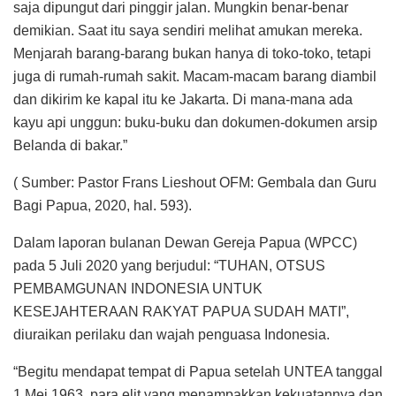
saja dipungut dari pinggir jalan. Mungkin benar-benar
demikian. Saat itu saya sendiri melihat amukan mereka.
Menjarah barang-barang bukan hanya di toko-toko, tetapi
juga di rumah-rumah sakit. Macam-macam barang diambil
dan dikirim ke kapal itu ke Jakarta. Di mana-mana ada
kayu api unggun: buku-buku dan dokumen-dokumen arsip
Belanda di bakar.”
( Sumber: Pastor Frans Lieshout OFM: Gembala dan Guru
Bagi Papua, 2020, hal. 593).
Dalam laporan bulanan Dewan Gereja Papua (WPCC)
pada 5 Juli 2020 yang berjudul: “TUHAN, OTSUS
PEMBAMGUNAN INDONESIA UNTUK
KESEJAHTERAAN RAKYAT PAPUA SUDAH MATI”,
diuraikan perilaku dan wajah penguasa Indonesia.
“Begitu mendapat tempat di Papua setelah UNTEA tanggal
1 Mei 1963, para elit yang menampakkan kekuatannya dan