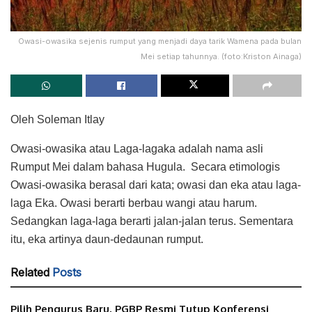
Owasi-owasika sejenis rumput yang menjadi daya tarik Wamena pada bulan
Mei setiap tahunnya. (foto:Kriston Ainaga)
Oleh Soleman Itlay
Owasi-owasika atau Laga-lagaka adalah nama asli
Rumput Mei dalam bahasa Hugula. Secara etimologis
Owasi-owasika berasal dari kata; owasi dan eka atau laga-
laga Eka. Owasi berarti berbau wangi atau harum.
Sedangkan laga-laga berarti jalan-jalan terus. Sementara
itu, eka artinya daun-dedaunan rumput.
Related
Posts
Pilih Pengurus Baru, PGBP Resmi Tutup Konferensi